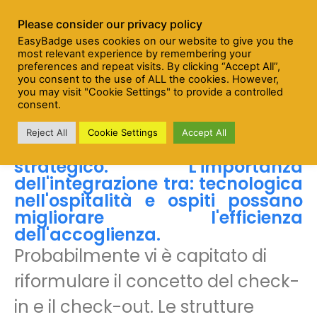
Please consider our privacy policy
Menu
EasyBadge uses cookies on our website to give you the
most relevant experience by remembering your
preferences and repeat visits. By clicking “Accept All”,
you consent to the use of ALL the cookies. However,
you may visit "Cookie Settings" to provide a controlled
Guest Reception System:
consent.
Efficiency and Technology
Efficienza e Tecnologia,
Reject All
Cookie Settings
Accept All
richiedono un approccio
strategico. L'importanza
dell'integrazione tra: tecnologica
nell'ospitalità e ospiti possano
migliorare l'efficienza
dell'accoglienza.
Probabilmente vi è capitato di
riformulare il concetto del check-
in e il check-out. Le strutture