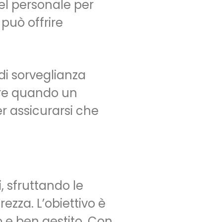
del personale per
 può offrire
 di sorveglianza
pere quando un
r assicurarsi che
, sfruttando le
ezza. L’obiettivo è
 e ben gestito. Con