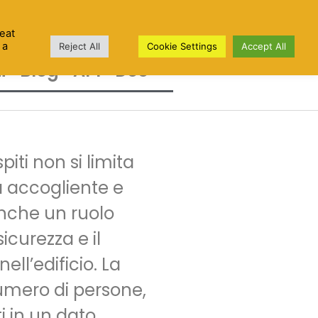
eat
 a
Reject All
Cookie Settings
Accept All
i
Blog
API
Doc
piti non si limita
a accogliente e
nche un ruolo
sicurezza e il
ell’edificio. La
umero di persone,
i in un dato