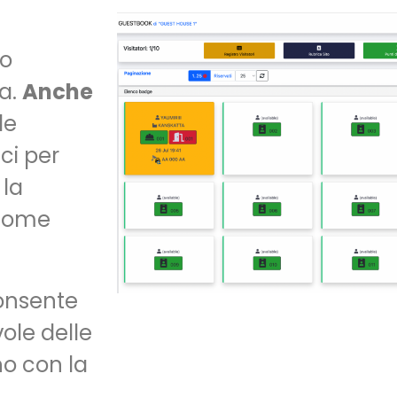
to
za.
Anche
le
ci per
 la
 come
consente
ole delle
no con la