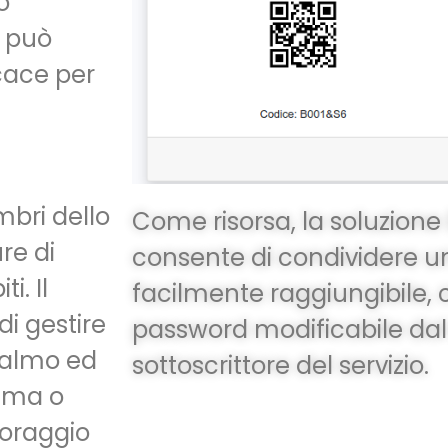
o
t può
cace per
mbri dello
Come risorsa, la soluzion
re di
consente di condividere un
i. Il
facilmente raggiungibile, 
i gestire
password modificabile dal
calmo ed
sottoscrittore del servizio.
tema o
toraggio