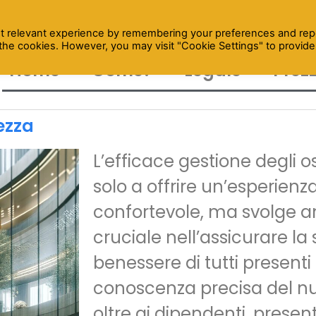
t relevant experience by remembering your preferences and rep
L the cookies. However, you may visit "Cookie Settings" to provide
Home
Come?
Legale
Prezz
ezza
L’efficace gestione degli os
solo a offrire un’esperienz
confortevole, ma svolge a
cruciale nell’assicurare la 
benessere di tutti presenti n
conoscenza precisa del n
oltre ai dipendenti, present